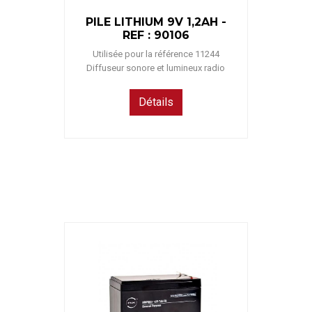
PILE LITHIUM 9V 1,2AH -
REF : 90106
Utilisée pour la référence 11244
Diffuseur sonore et lumineux radio
Détails