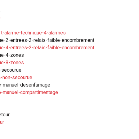
s
s
rt-alarme-technique-4-alarmes
ue-2-entrees-2-relais-faible-encombrement
ue-4-entrees-2-relais-faible-encombrement
que-4-zones
que-8-zones
n-secourue
n-non-secourue
de-manuel-desenfumage
e-manuel-compartimentage
eteur
ur