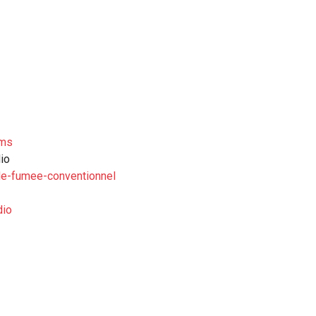
pms
io
de-fumee-conventionnel
dio