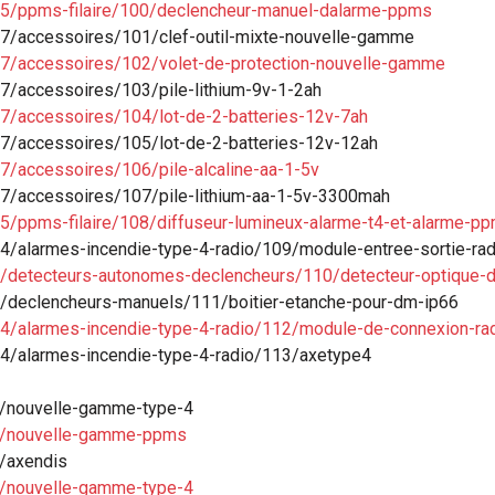
15/ppms-filaire/100/declencheur-manuel-dalarme-ppms
27/accessoires/101/clef-outil-mixte-nouvelle-gamme
27/accessoires/102/volet-de-protection-nouvelle-gamme
7/accessoires/103/pile-lithium-9v-1-2ah
27/accessoires/104/lot-de-2-batteries-12v-7ah
27/accessoires/105/lot-de-2-batteries-12v-12ah
7/accessoires/106/pile-alcaline-aa-1-5v
27/accessoires/107/pile-lithium-aa-1-5v-3300mah
5/ppms-filaire/108/diffuseur-lumineux-alarme-t4-et-alarme-p
4/alarmes-incendie-type-4-radio/109/module-entree-sortie-rad
6/detecteurs-autonomes-declencheurs/110/detecteur-optique-
1/declencheurs-manuels/111/boitier-etanche-pour-dm-ip66
24/alarmes-incendie-type-4-radio/112/module-de-connexion-ra
24/alarmes-incendie-type-4-radio/113/axetype4
11/nouvelle-gamme-type-4
12/nouvelle-gamme-ppms
3/axendis
14/nouvelle-gamme-type-4