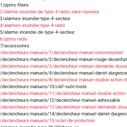
1/ppms-filaire
2/alarme-incendie-de-type-4-radio-sans-repeteur
3/alarmes-incendie-type-4-secteur
4/alarmes-incendie-type-4-radio
5/alarme-incendie-de-type-4-secteur
26/ppms-radio
27/accessoires
1/declencheurs-manuels/1/declencheur-manuel-conventionnel
/1/declencheurs-manuels/2/declencheur-manuel-rouge-desenfu
/1/declencheurs-manuels/3/declencheur-manuel-demande-douve
1/declencheurs-manuels/4/declencheur-manuel-darret-durgence
1/declencheurs-manuels/8/declencheur-manuel-double-action-da
/declencheurs-manuels/10/clef-outil-mixte
1/declencheurs-manuels/11/declencheur-manuel-double-action
1/declencheurs-manuels/12/declencheur-manuel-adressable
/1/declencheurs-manuels/13/declencheur-manuel-demande-douv
1/declencheurs-manuels/14/declencheur-manuel-darret-durgenc
1/declencheurs-manuels/15/volet-de-protection