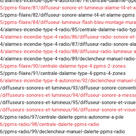
16/alarmes-incendie-type-4-autonome/79/centrale-dalarme-typ
5/ppms-filaire/81/diffuseur-sonore-et-lumineux-alarme-t4-et
5/ppms-filaire/82/diffuseur-sonore-alarme-t4-et-alarme-ppms
5/ppms-filaire/84/diffuseur-lumineux-flash-bleu-montage-mura
4/alarmes-incendie-type-4-radio/85/centrale-dalarme-radio-ty
4/alarmes-incendie-type-4-radio/86/diffuseur-radio-sonore-e
4/alarmes-incendie-type-4-radio/87/diffuseur-radio-sonore-a
4/alarmes-incendie-type-4-radio/88/diffuseur-radio-lumineux
4/alarmes-incendie-type-4-radio/89/declencheur-manuel-radio
15/ppms-filaire/90/centrale-dalarme-type-4-ppms-2-zones
15/ppms-filaire/91/centrale-dalarme-type-4-ppms-4-zones
16/alarmes-incendie-type-4-autonome/92/declencheur-manuel-
/diffuseurs-sonores-et-lumineux/93/diffuseur-sonore-convent
2/diffuseurs-sonores-et-lumineux/94/diffuseur-sonore-a-mess
/diffuseurs-sonores-et-lumineux/95/diffuseur-sonore-et-visuel
/diffuseurs-sonores-et-lumineux/96/diffuseur-sonore-et-visuel
26/ppms-radio/97/centrale-dalerte-ppms-autonome-a-pile
26/ppms-radio/98/centrale-dalerte-ppms-radio
26/ppms-radio/99/declencheur-manuel-dalerte-ppms-radio