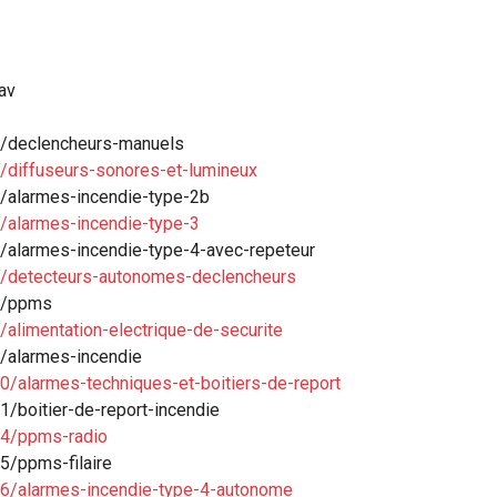
av
1/declencheurs-manuels
/diffuseurs-sonores-et-lumineux
3/alarmes-incendie-type-2b
/alarmes-incendie-type-3
/alarmes-incendie-type-4-avec-repeteur
6/detecteurs-autonomes-declencheurs
/7/ppms
alimentation-electrique-de-securite
/alarmes-incendie
0/alarmes-techniques-et-boitiers-de-report
/boitier-de-report-incendie
14/ppms-radio
5/ppms-filaire
16/alarmes-incendie-type-4-autonome