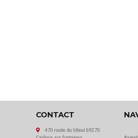
CONTACT
NA
470 route du tilleul 69270
Cailloux sur fontaines
Axend