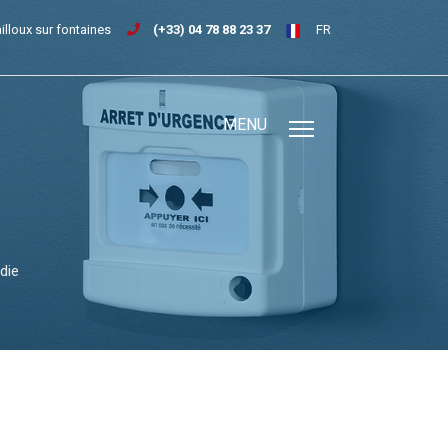
ailloux sur fontaines
(+33) 04 78 88 23 37
FR
MENU
die