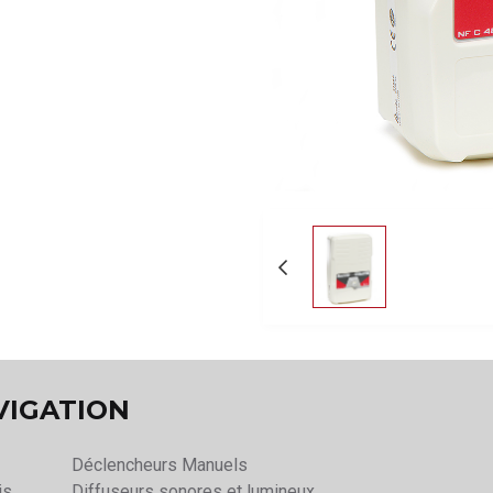
VIGATION
Déclencheurs Manuels
is
Diffuseurs sonores et lumineux